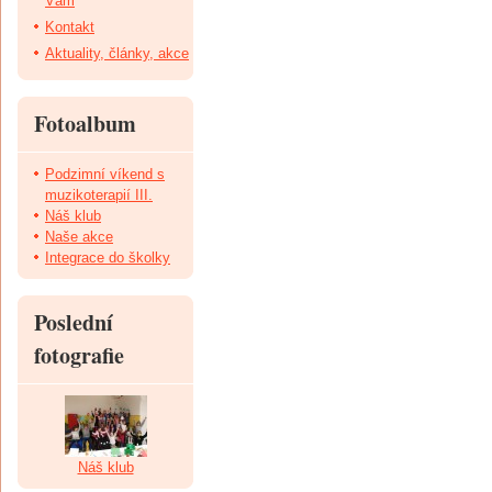
Vám
Kontakt
Aktuality, články, akce
Fotoalbum
Podzimní víkend s
muzikoterapií III.
Náš klub
Naše akce
Integrace do školky
Poslední
fotografie
Náš klub