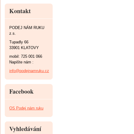
Kontakt
PODEJ NÁM RUKU
z.s.
Tupadly 66
33901 KLATOVY
mobil: 725 001 066
Napište nám :
info@podejnamruku.cz
Facebook
OS Podej nám ruku
Vyhledávání