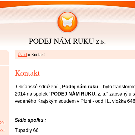
PODEJ NÁM RUKU z.s.
Úvod
»
Kontakt
Kontakt
Občanské sdružení ‚‚
Podej nám ruku
‛‛ bylo transform
2014 na spolek "
PODEJ NÁM RUKU, z. s.
" zapsaný u s
vedeného Krajským soudem v Plzni - oddíl L, vložka 646
Sídlo spolku
:
hli
oci
Tupadly 66