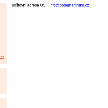
poštovní adresa OS
info@podejnamruku.cz
:
U
.cz