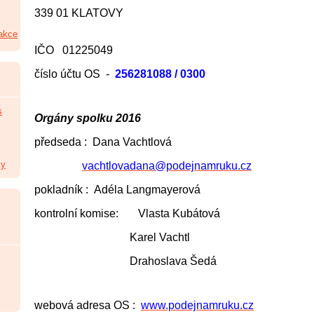
339 01 KLATOVY
 akce
IČO 01225049
číslo účtu OS -
256281088 / 0300
s
Orgány spolku 2016
předseda : Dana Vachtlová
ky
vachtlovadana@podejnamruku.cz
pokladník : Adéla Langmayerová
kontrolní komise: Vlasta Kubátová
Karel Vachtl
Drahoslava Šedá
webová adresa OS :
www.podejnamruku.cz