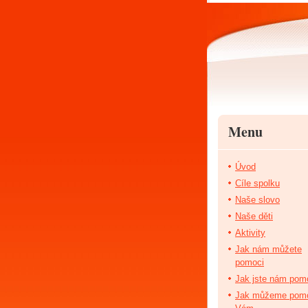
Menu
Úvod
Cíle spolku
Naše slovo
Naše děti
Aktivity
Jak nám můžete
pomoci
Jak jste nám pomo
Jak můžeme pom