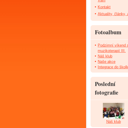
Vám
Kontakt
Aktuality, články,
Fotoalbum
Podzimní víkend 
muzikoterapií III.
Náš klub
Naše akce
Integrace do škol
Poslední
fotografie
Náš klub