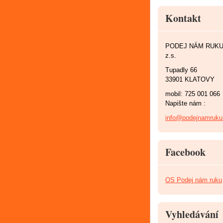
Kontakt
PODEJ NÁM RUK
z.s.
Tupadly 66
33901 KLATOVY
mobil: 725 001 066
Napište nám :
info@podejnamruku
Facebook
OS Podej nám ruku
Vyhledávání