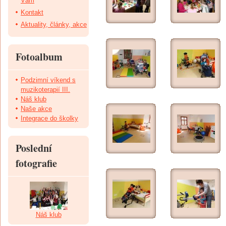
Vám
Kontakt
Aktuality, články, akce
Fotoalbum
Podzimní víkend s
muzikoterapií III.
Náš klub
Naše akce
Integrace do školky
Poslední
fotografie
Náš klub