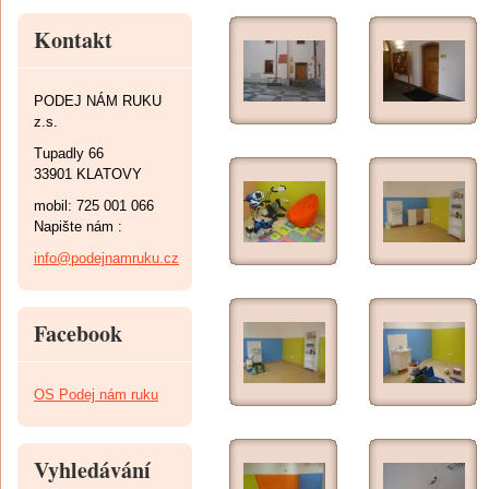
Kontakt
PODEJ NÁM RUKU
z.s.
Tupadly 66
33901 KLATOVY
mobil: 725 001 066
Napište nám :
info@podejnamruku.cz
Facebook
OS Podej nám ruku
Vyhledávání