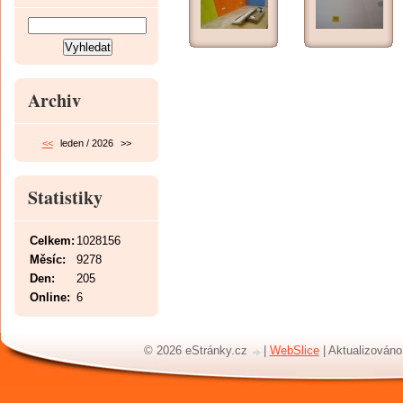
Archiv
<<
leden / 2026
>>
Statistiky
Celkem:
1028156
Měsíc:
9278
Den:
205
Online:
6
© 2026 eStránky.cz
|
WebSlice
|
Aktualizováno: