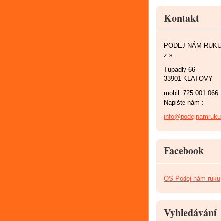
Kontakt
PODEJ NÁM RUK
z.s.
Tupadly 66
33901 KLATOVY
mobil: 725 001 066
Napište nám :
info@podejnamruku
Facebook
OS Podej nám ruku
Vyhledávání