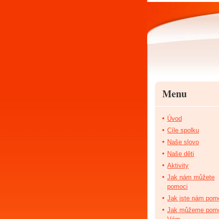
Menu
Úvod
Cíle spolku
Naše slovo
Naše děti
Aktivity
Jak nám můžete
pomoci
Jak jste nám pomo
Jak můžeme pom