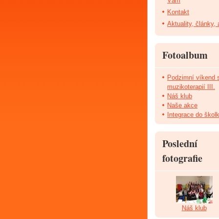
Vám
Kontakt
Aktuality, články,
Fotoalbum
Podzimní víkend 
muzikoterapií III.
Náš klub
Naše akce
Integrace do škol
Poslední
fotografie
Náš klub