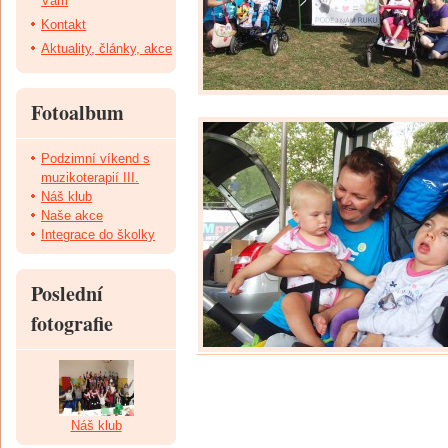
Vám
Kontakt
Aktuality, články, akce
Fotoalbum
Podzimní víkend s
muzikoterapií III.
Náš klub
Naše akce
Integrace do školky
Poslední
fotografie
Náš klub