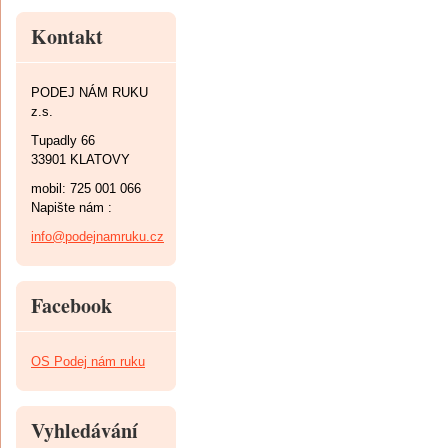
Kontakt
PODEJ NÁM RUKU
z.s.
Tupadly 66
33901 KLATOVY
mobil: 725 001 066
Napište nám :
info@podejnamruku.cz
Facebook
OS Podej nám ruku
Vyhledávání