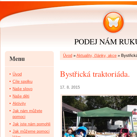
PODEJ NÁM RUKU 
Úvod
»
Aktuality, články, akce
»
Bystřická
Menu
Bystřická traktoriáda.
Úvod
Cíle spolku
17. 8. 2015
Naše slovo
Naše děti
Aktivity
Jak nám můžete
pomoci
Jak jste nám pomohli
Jak můžeme pomoci