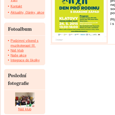
Vám
pr
ne
Kontakt
so
Aktuality, články, akce
po
Př
i 
Fotoalbum
Podzimní víkend s
muzikoterapií III.
Náš klub
Naše akce
Integrace do školky
Poslední
fotografie
Náš klub