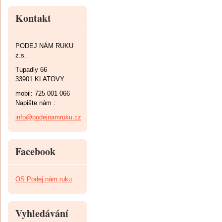
Kontakt
PODEJ NÁM RUKU
z.s.
Tupadly 66
33901 KLATOVY
mobil: 725 001 066
Napište nám :
info@podejnamruku.cz
Facebook
OS Podej nám ruku
Vyhledávání