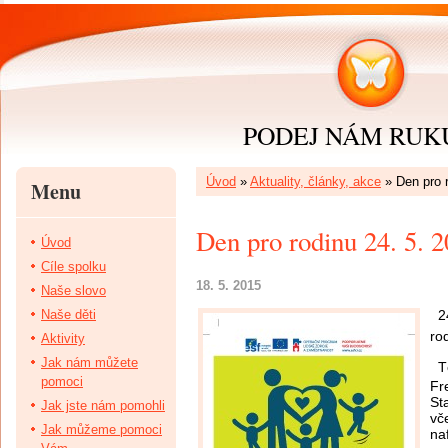
PODEJ NÁM RUKU 
Úvod
»
Aktuality, články, akce
»
Den pro 
Menu
Den pro rodinu 24. 5. 
Úvod
Cíle spolku
18. 5. 2015
Naše slovo
Naše děti
2
ro
Aktivity
Jak nám můžete
T
pomoci
Fr
St
Jak jste nám pomohli
vč
Jak můžeme pomoci
na