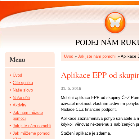
PODEJ NÁM RUKU 
Úvod
»
Jak jste nám pomohli
»
Aplikace
Menu
Aplikace EPP od skup
Úvod
Cíle spolku
31. 5. 2016
Naše slovo
Naše děti
Mobilní aplikace EPP od skupiny ČEZ-Pom
uživatel možnost vlastním aktivním pohybem
Aktivity
Nadace ČEZ finančně podpořit.
Jak nám můžete
pomoci
Aplikace zaznamenává pohyb uživatele a m
kdykoli věnovat některému z nabízených pr
Jak jste nám pomohli
Jak můžeme pomoci
Stažení aplikace je zdarma.