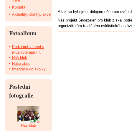
Vám
Kontakt
A tak se hýbejme, dělejme něco pro své z
Aktuality, články, akce
Náš projekt Snoezelen pro klub získal pot
organizátorům tradičního cyklistického zá
Fotoalbum
Podzimní víkend s
muzikoterapií III.
Náš klub
Naše akce
Integrace do školky
Poslední
fotografie
Náš klub