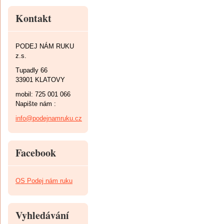
Kontakt
PODEJ NÁM RUKU
z.s.
Tupadly 66
33901 KLATOVY
mobil: 725 001 066
Napište nám :
info@podejnamruku.cz
Facebook
OS Podej nám ruku
Vyhledávání