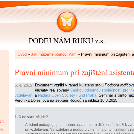
PODEJ NÁM RUKU z.s.
Úvod
»
Jak můžeme pomoci Vám
»
Právní minimum při zajištění 
Právní minimum při zajištění asisten
Dokument vznikl v rámci kulatého stolu
Podpora rodičov
5. 4. 2015
iniciativ
realizovaný
Českou odbornou společností pro ink
vzdělávání
a
Nadací Open Society Fund Praha
. Seminář s tímto ná
Veronika Doležilová na setkání Rodičů za inkluzi 18.3.2015
1. O co vlastně jde?
hli
Asistent pedagoga je podpůrné opatření pro dítě, které slouží k vy
oci
při vzdělávání. Na vzdělání a podporu v něm má přitom zákonný ná