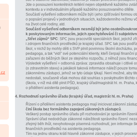
Jde o posouzení konkrétních kritérií nejen objektivně každého zvlá
kontextu a v individuálním případě každého posuzovaného dítěte.
Součástí vyšetření odborníkem může být i jeho zjišťování formou ot
o popsání projevů v jednotlivých situacích, každodenního režimu 
na život celé rodiny, atd.
U
Součástí vyšetření odborníkem nesmějí být jeho osobní/soukr
k poskytovaným informacím, jejich zpochybňování či subjektivn
„Střet zájmů“ SPC
: SPC jsou pracovišti speciálních škol, jejichž z
i zdrojem finančních prostředků je krajský úřad. SPC tak jsou podř
škol, v nichž by mohly děti s SVP plnit povinnou školní docházku, 
pedagoga, a tak “vidí” své potenciální klienty, kteří čerpají finanční
zařazení do běžných škol ze stejného rozpočtu, z něhož jsou finan
Výsledek vyšetření = odborná zpráva: zpravidla obsahuje i citlivé 
(o zdravotním stavu) a jakákoli taková informace náleží pouze tomu d
.cz
zákonnému zástupci, jehož se tyto údaje týkají. Není možné, aby ti
nedostali, současně však mohou dát souhlas s poskytnutím těchto 
(škola, v níž má dítě plnit PŠD, krajský úřad/magistrát hl. m. Praha,
o přidělení asistenta pedagoga).
4. Rozhodnutí správního úřadu (krajský úřad, magistrát hl. m. Praha)
Řízení o přidělení asistenta pedagoga mají iniciovat zákonní zástup
činí škola bez formálního zapojení zákonných zástupců
.
Veškerý postup správního úřadu při rozhodování je správním řízení
Správní úřad nedodržuje zákonné náležitosti správního řízení: nezah
zřejmý běh lhůt, nevyhotovuje písemná rozhodnutí, jen informuje šk
finančních prostředků na asistenta pedagoga.
Tím na jednu stranu krátí hlavně zákonné zástupce, v jejich proces