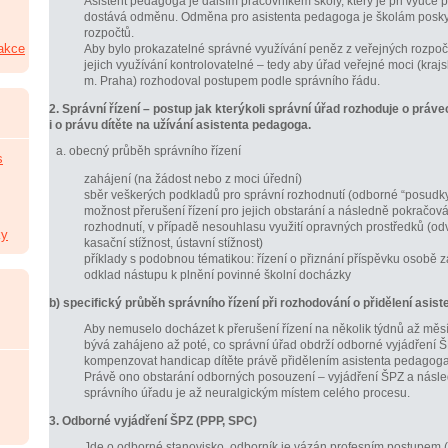
Asistent pedagoga je dalším pracovníkem školy, který je při výuce 
dostává odměnu. Odměna pro asistenta pedagoga je školám posky
rozpočtů.
 akce
Aby bylo prokazatelné správné využívání peněz z veřejných rozpočt
jejich využívání kontrolovatelné – tedy aby úřad veřejné moci (krajs
m. Praha) rozhodoval postupem podle správního řádu.
2. Správní řízení – postup jak kterýkoli správní úřad rozhoduje o práv
i o právu dítěte na užívání asistenta pedagoga.
obecný průběh správního řízení
s
zahájení (na žádost nebo z moci úřední)
sběr veškerých podkladů pro správní rozhodnutí (odborné “posudky
možnost přerušení řízení pro jejich obstarání a následně pokračován
rozhodnutí, v případě nesouhlasu využití opravných prostředků (odv
ky
kasační stížnost, ústavní stížnost)
příklady s podobnou tématikou: řízení o přiznání příspěvku osobě zá
odklad nástupu k plnění povinné školní docházky
b) specifický průběh správního řízení při rozhodování o přidělení asis
Aby nemuselo docházet k přerušení řízení na několik týdnů až měsíc
bývá zahájeno až poté, co správní úřad obdrží odborné vyjádření 
kompenzovat handicap dítěte právě přidělením asistenta pedagoga
Právě ono obstarání odborných posouzení – vyjádření ŠPZ a násl
správního úřadu je až neuralgickým místem celého procesu.
3. Odborné vyjádření ŠPZ (PPP, SPC)
Jde o odborné stanovisko, odborník je vázán profesním postupem (l