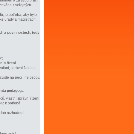
přítomen a za svou práci
tována z veřejných
ů, je potřeba, aby bylo
ké úřady a magistrát hl.
ech a povinnostech, tedy
”)
í v řízení
olání, správní žaloba,
vislé na péči jiné osoby,
tenta pedagoga
ů, vlastní správní řízení
ŠPZ k potřebě
.
edné rozhodnutí
ege artis)