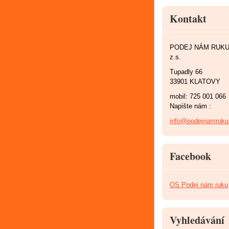
Kontakt
PODEJ NÁM RUK
z.s.
Tupadly 66
33901 KLATOVY
mobil: 725 001 066
Napište nám :
info@podejnamruku
Facebook
OS Podej nám ruku
Vyhledávání