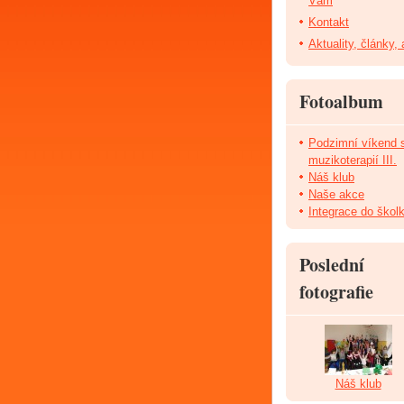
Vám
Kontakt
Aktuality, články,
Fotoalbum
Podzimní víkend 
muzikoterapií III.
Náš klub
Naše akce
Integrace do škol
Poslední
fotografie
Náš klub