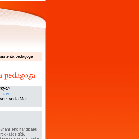
asistenta pedagoga
ta pedagoga
ských
luzívní
zvem vedla Mgr.
rovnání jeho handicapu
rok každé dítě.