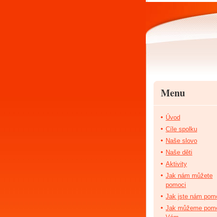
Menu
Úvod
Cíle spolku
Naše slovo
Naše děti
Aktivity
Jak nám můžete
pomoci
Jak jste nám pomo
Jak můžeme pom