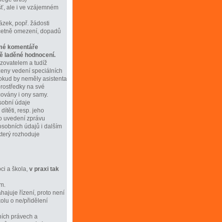
šť, ale i ve vzájemném
ázek, popř. žádosti
včetně omezení, dopadů
omé komentáře
ě laděné hodnocení.
řizovatelem a tudíž
ízeny vedení speciálních
pokud by neměly asistenta
 prostředky na své
covány i ony samy.
osobní údaje
ítěti, resp. jeho
to uvedení zprávu
osobních údajů i dalším
 který rozhoduje
ci a škola,
v praxi tak
m.
ajuje řízení, proto není
olu o ne/přidělení
ních právech a