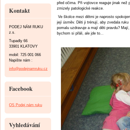
před očima. Při vojtovce reaguje jinak než 
zmizely patologické reakce.
Kontakt
Ve školce mezi dětmi je naprosto spokojená
její úsměv. Děti ji trénují, aby zvedala ruku
PODEJ NÁM RUKU
pomalu uzdravuje a mají děti pravdu? Mají
z.s.
bychom si přáli, ale jde to...
Tupadly 66
33901 KLATOVY
mobil: 725 001 066
Napište nám :
info@podejnamruku.cz
Facebook
OS Podej nám ruku
Vyhledávání