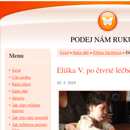
PODEJ NÁM RUKU 
Úvod
»
Naše děti
»
Eliška Vachtlová
»
El
Menu
Eliška V. po čtvrté léč
Úvod
Cíle spolku
20. 2. 2014
Naše slovo
Naše děti
Aktivity
Jak nám můžete
pomoci
Jak jste nám pomohli
Jak můžeme pomoci