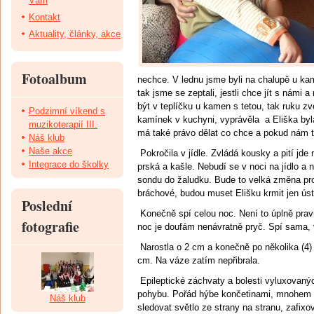
Vám
Kontakt
Aktuality, články, akce
Fotoalbum
nechce. V lednu jsme byli na chalupě u kam
tak jsme se zeptali, jestli chce jít s námi 
být v teplíčku u kamen s tetou, tak ruku zve
Podzimní víkend s
kamínek v kuchyni, vyprávěla a Eliška by
muzikoterapií III.
má také právo dělat co chce a pokud nám t
Náš klub
Naše akce
Pokročila v jídle. Zvládá kousky a pití jde
Integrace do školky
prská a kašle. Nebudí se v noci na jídlo 
sondu do žaludku. Bude to velká změna pro 
bráchové, budou muset Elišku krmit jen úst
Poslední
Konečně spí celou noc. Není to úplně pravi
fotografie
noc je doufám nenávratně pryč. Spí sama, 
Narostla o 2 cm a konečně po několika (4) 
cm. Na váze zatím nepřibrala.
Epileptické záchvaty a bolesti vyluxovaný
pohybu. Pořád hýbe končetinami, mnohem lé
Náš klub
sledovat světlo ze strany na stranu, zafixo