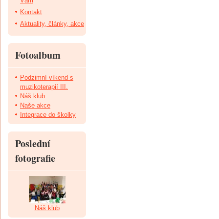
Vám
Kontakt
Aktuality, články, akce
Fotoalbum
Podzimní víkend s
muzikoterapií III.
Náš klub
Naše akce
Integrace do školky
Poslední
fotografie
Náš klub