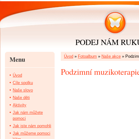
PODEJ NÁM RUKU 
Úvod
»
Fotoalbum
»
Naše akce
»
Podzimn
Menu
Podzimní muzikoterapie
Úvod
Cíle spolku
Naše slovo
Naše děti
Aktivity
Jak nám můžete
pomoci
Jak jste nám pomohli
Jak můžeme pomoci