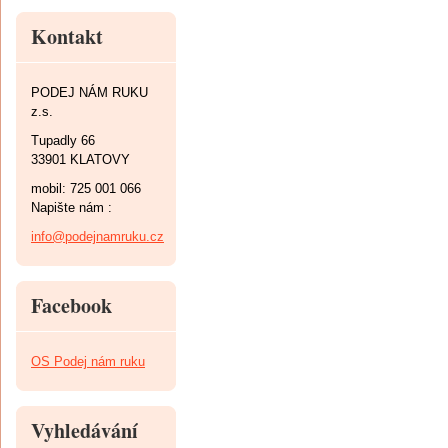
Kontakt
PODEJ NÁM RUKU
z.s.
Tupadly 66
33901 KLATOVY
mobil: 725 001 066
Napište nám :
info@podejnamruku.cz
Facebook
OS Podej nám ruku
Vyhledávání