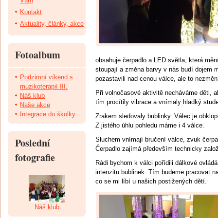
Vám
Kontakt
Aktuality, články, akce
Fotoalbum
obsahuje čerpadlo a LED světla, která mění
stoupají a změna barvy v nás budí dojem m
Podzimní víkend s
pozastavili nad cenou válce, ale to nezměn
muzikoterapií III.
Při volnočasové aktivitě necháváme děti, a
Náš klub
tím procítily vibrace a vnímaly hladký stud
Naše akce
Integrace do školky
Zrakem sledovaly bublinky. Válec je obklop
Z jistého úhlu pohledu máme i 4 válce.
Poslední
Sluchem vnímají bručení válce, zvuk čerpadl
Čerpadlo zajímá především technicky založ
fotografie
Rádi bychom k válci pořídili dálkové ovládá
intenzitu bublinek. Tím budeme pracovat na 
co se mi líbí u našich postižených dětí.
Náš klub