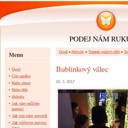
PODEJ NÁM RUKU 
Úvod
»
Aktivity
»
Terapie našich dětí
»
Sn
Menu
Bublinkový válec
Úvod
Cíle spolku
10. 3. 2017
Naše slovo
Naše děti
Aktivity
Jak nám můžete
pomoci
Jak jste nám pomohli
Jak můžeme pomoci