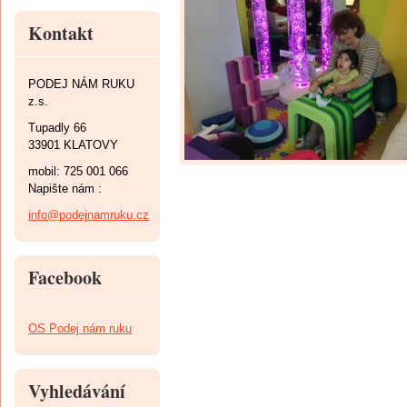
Kontakt
PODEJ NÁM RUKU
z.s.
Tupadly 66
33901 KLATOVY
mobil: 725 001 066
Napište nám :
info@podejnamruku.cz
Facebook
OS Podej nám ruku
Vyhledávání