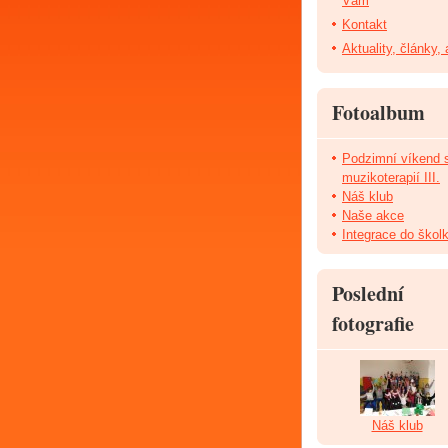
Vám
Kontakt
Aktuality, články,
Fotoalbum
Podzimní víkend 
muzikoterapií III.
Náš klub
Naše akce
Integrace do škol
Poslední
fotografie
Náš klub