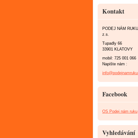
Kontakt
PODEJ NÁM RUK
z.s.
Tupadly 66
33901 KLATOVY
mobil: 725 001 066
Napište nám :
info@podejnamruku
Facebook
OS Podej nám ruku
Vyhledávání