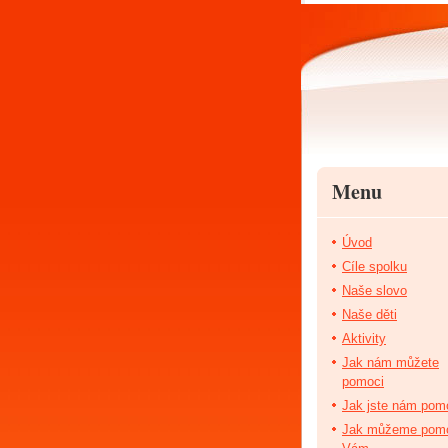
Menu
Úvod
Cíle spolku
Naše slovo
Naše děti
Aktivity
Jak nám můžete
pomoci
Jak jste nám pomo
Jak můžeme pom