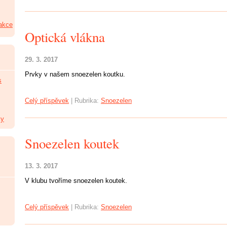
 akce
Optická vlákna
29. 3. 2017
Prvky v našem snoezelen koutku.
s
Celý příspěvek
|
Rubrika:
Snoezelen
ky
Snoezelen koutek
13. 3. 2017
V klubu tvoříme snoezelen koutek.
Celý příspěvek
|
Rubrika:
Snoezelen