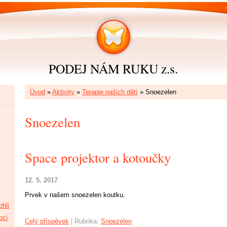
PODEJ NÁM RUKU z.s.
Úvod
»
Aktivity
»
Terapie našich dětí
»
Snoezelen
Snoezelen
Space projektor a kotoučky
12. 5. 2017
Prvek v našem snoezelen koutku.
hli
oci
Celý příspěvek
|
Rubrika:
Snoezelen