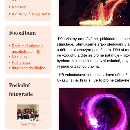
Vám
Kontakt
Aktuality, články, akce
Fotoalbum
Děti vlákny omotáváme, přikládáme je na rů
stimulace. Stimulujeme zrak- sledování vlá
Podzimní víkend s
u dětí se sluchovým postižením. Děti si moh
muzikoterapií III.
ve vzduchu a dítě se pro ně natahuje - rozv
Náš klub
bychom zakoupili interaktivní ovladač, aby se
Naše akce
vypnou či zapnou vlákna.
Integrace do školky
Při volnočasové integraci zdravé děti leží
Ukazují si je, hrají si. Je to pro ně zábavn
Poslední
fotografie
Náš klub