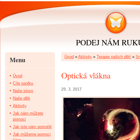
PODEJ NÁM RUKU 
Úvod
»
Aktivity
»
Terapie našich dětí
»
Sn
Menu
Optická vlákna
Úvod
Cíle spolku
29. 3. 2017
Naše slovo
Naše děti
Aktivity
Jak nám můžete
pomoci
Jak jste nám pomohli
Jak můžeme pomoci