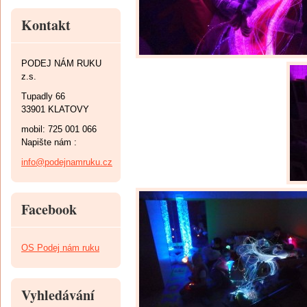
Kontakt
PODEJ NÁM RUKU
z.s.
Tupadly 66
33901 KLATOVY
mobil: 725 001 066
Napište nám :
info@podejnamruku.cz
Facebook
OS Podej nám ruku
Vyhledávání