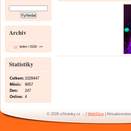
Archiv
<<
leden / 2026
>>
Statistiky
Celkem:
1028447
Měsíc:
9057
Den:
247
Online:
4
© 2026 eStránky.cz
|
WebSlice
|
Aktualizováno: