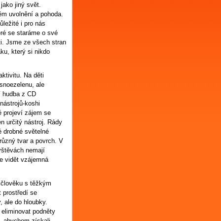
jako jiný svět.
ěm uvolnění a pohoda.
ůležité i pro nás
ré se staráme o své
ti. Jsme ze všech stran
ku, který si nikdo
tivitu. Na děti
 snoezelenu, ale
zí hudba z CD
nástrojů-koshi
é projeví zájem se
n určitý nástroj. Rády
é drobné světelné
 různý tvar a povrch. V
vštěvách nemají
e vidět vzájemná
, člověku s těžkým
 prostředí se
 ale do hloubky.
eliminovat podněty
, abychom získali