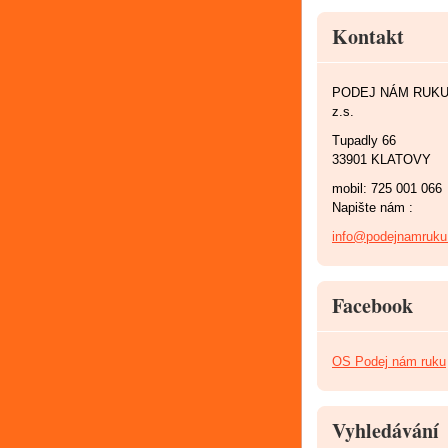
Kontakt
PODEJ NÁM RUK
z.s.
Tupadly 66
33901 KLATOVY
mobil: 725 001 066
Napište nám :
info@podejnamruku
Facebook
OS Podej nám ruku
Vyhledávání