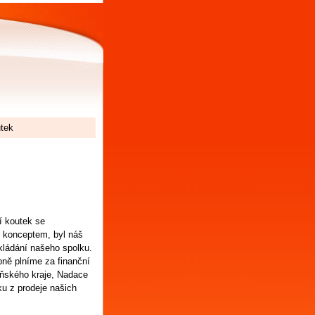
tek
í koutek se
 konceptem, byl náš
akládání našeho spolku.
pně plníme za finanční
ňského kraje, Nadace
u z prodeje našich