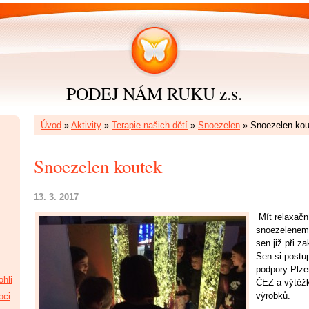
PODEJ NÁM RUKU z.s.
Úvod
»
Aktivity
»
Terapie našich dětí
»
Snoezelen
»
Snoezelen kou
Snoezelen koutek
13. 3. 2017
Mít relaxačn
snoezelenem
sen již při z
Sen si postu
podpory Plze
hli
ČEZ a výtěžk
výrobků.
oci