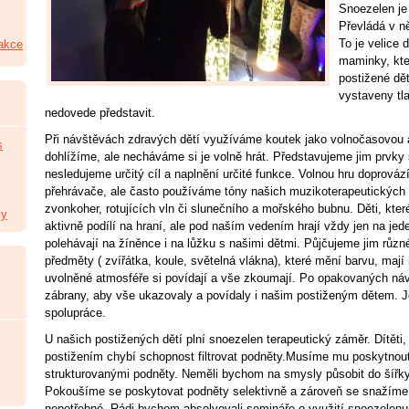
Snoezelen je 
Převládá v n
To je velice d
 akce
maminky, kte
postižené dě
vystaveny tla
nedovede představit.
Při návštěvách zdravých dětí využíváme koutek jako volnočasovou ak
s
dohlížíme, ale necháváme si je volně hrát. Představujeme jim prvky
nesledujeme určitý cíl a naplnění určité funkce. Volnou hru doprová
přehrávače, ale často používáme tóny našich muzikoterapeutických 
zvonkoher, rotujících vln či slunečního a mořského bubnu. Děti, kter
ky
aktivně podílí na hraní, ale pod naším vedením hrají vždy jen na jede
polehávají na žíněnce i na lůžku s našimi dětmi. Půjčujeme jim různ
předměty ( zvířátka, koule, světelná vlákna), které mění barvu, mají
uvolněné atmosféře si povídají a vše zkoumají. Po opakovaných ná
zábrany, aby vše ukazovaly a povídaly i našim postiženým dětem. J
spolupráce.
U našich postižených dětí plní snoezelen terapeutický záměr. Dítěti
postižením chybí schopnost filtrovat podněty.Musíme mu poskytnout
strukturovanými podněty. Neměli bychom na smysly působit do šířky,
Pokoušíme se poskytovat podněty selektivně a zároveň se snažíme 
nepotřebné. Rádi bychom absolvovali semináře o využití snoezelenu