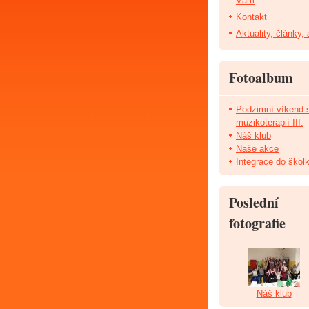
Vám
Kontakt
Aktuality, články,
Fotoalbum
Podzimní víkend 
muzikoterapií III.
Náš klub
Naše akce
Integrace do škol
Poslední
fotografie
Náš klub