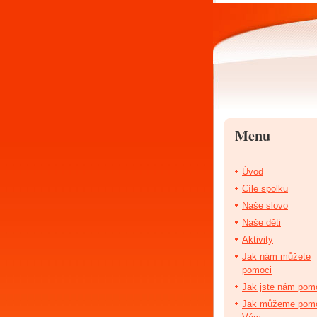
Menu
Úvod
Cíle spolku
Naše slovo
Naše děti
Aktivity
Jak nám můžete
pomoci
Jak jste nám pomo
Jak můžeme pom