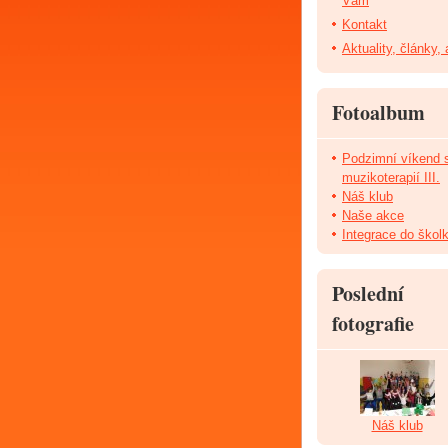
Vám
Kontakt
Aktuality, články,
Fotoalbum
Podzimní víkend 
muzikoterapií III.
Náš klub
Naše akce
Integrace do škol
Poslední
fotografie
Náš klub