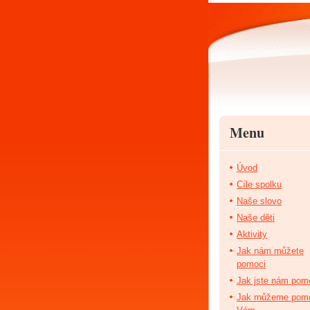
Menu
Úvod
Cíle spolku
Naše slovo
Naše děti
Aktivity
Jak nám můžete
pomoci
Jak jste nám pomo
Jak můžeme pom