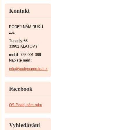
Kontakt
PODEJ NÁM RUKU
z.s.
Tupadly 66
33901 KLATOVY
mobil: 725 001 066
Napište nám :
info@podejnamruku.cz
Facebook
OS Podej nám ruku
Vyhledávání