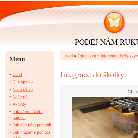
PODEJ NÁM RUKU 
Úvod
»
Fotoalbum
»
Integrace do školky
Menu
Integrace do školky
Úvod
Cíle spolku
Naše slovo
Chce
Naše děti
Aktivity
Jak nám můžete
pomoci
Jak jste nám pomohli
Jak můžeme pomoci