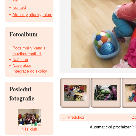
Vám
Kontakt
Aktuality, články, akce
Fotoalbum
Podzimní víkend s
muzikoterapií III.
Náš klub
Naše akce
Integrace do školky
Poslední
fotografie
← Předchozí
Zp
Automatické procházení:
Náš klub