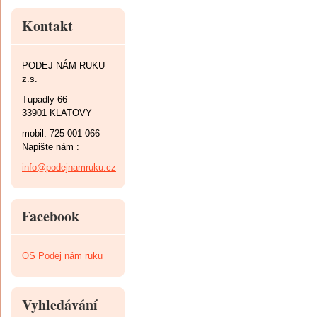
Kontakt
PODEJ NÁM RUKU
z.s.
Tupadly 66
33901 KLATOVY
mobil: 725 001 066
Napište nám :
info@podejnamruku.cz
Facebook
OS Podej nám ruku
Vyhledávání