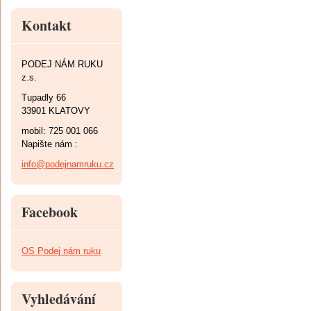
Kontakt
PODEJ NÁM RUKU
z.s.
Tupadly 66
33901 KLATOVY
mobil: 725 001 066
Napište nám :
info@podejnamruku.cz
Facebook
OS Podej nám ruku
Vyhledávání