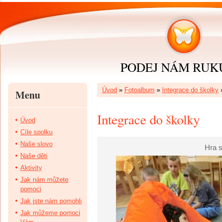
PODEJ NÁM RUKU 
Úvod
»
Fotoalbum
»
Integrace do školky
Menu
Integrace do školky
Úvod
Cíle spolku
Naše slovo
Hra s
Naše děti
Aktivity
Jak nám můžete
pomoci
Jak jste nám pomohli
Jak můžeme pomoci