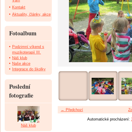
Vám
Kontakt
Aktuality, články, akce
Fotoalbum
Podzimní víkend s
muzikoterapií III.
Náš klub
Naše akce
Integrace do školky
Poslední
fotografie
← Předchozí
Zp
Automatické procházení:
Náš klub