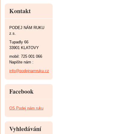
Kontakt
PODEJ NÁM RUKU
z.s.
Tupadly 66
33901 KLATOVY
mobil: 725 001 066
Napište nám :
info@podejnamruku.cz
Facebook
OS Podej nám ruku
Vyhledávání