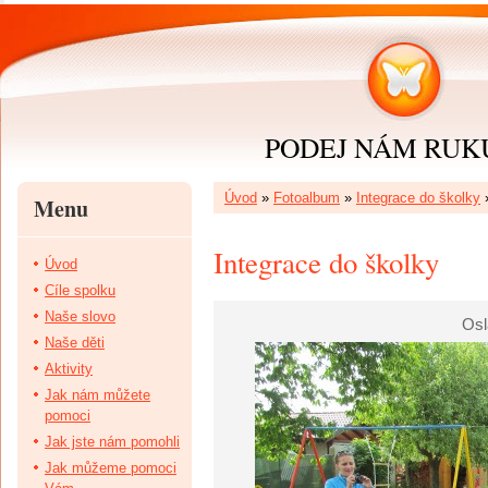
PODEJ NÁM RUKU 
Úvod
»
Fotoalbum
»
Integrace do školky
Menu
Integrace do školky
Úvod
Cíle spolku
Naše slovo
Osl
Naše děti
Aktivity
Jak nám můžete
pomoci
Jak jste nám pomohli
Jak můžeme pomoci