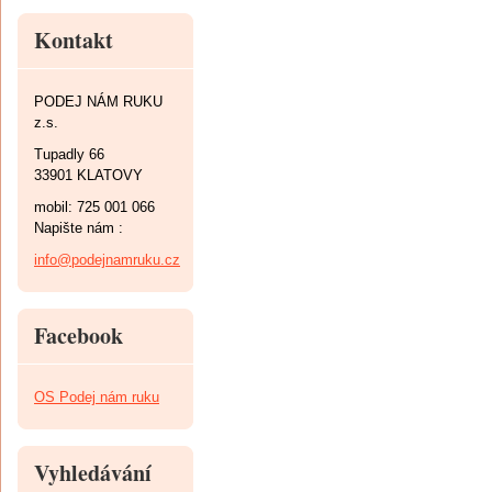
Kontakt
PODEJ NÁM RUKU
z.s.
Tupadly 66
33901 KLATOVY
mobil: 725 001 066
Napište nám :
info@podejnamruku.cz
Facebook
OS Podej nám ruku
Vyhledávání