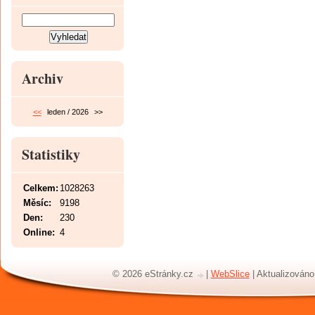
Archiv
<<
leden / 2026
>>
Statistiky
Celkem:
1028263
Měsíc:
9198
Den:
230
Online:
4
© 2026 eStránky.cz
|
WebSlice
|
Aktualizováno: