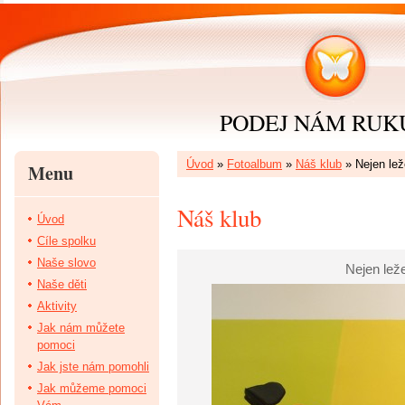
PODEJ NÁM RUKU 
Úvod
»
Fotoalbum
»
Náš klub
»
Nejen lež
Menu
Náš klub
Úvod
Cíle spolku
Naše slovo
Nejen leže
Naše děti
Aktivity
Jak nám můžete
pomoci
Jak jste nám pomohli
Jak můžeme pomoci