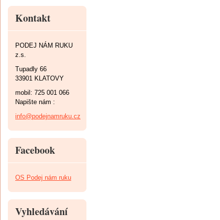
Kontakt
PODEJ NÁM RUKU
z.s.
Tupadly 66
33901 KLATOVY
mobil: 725 001 066
Napište nám :
info@podejnamruku.cz
Facebook
OS Podej nám ruku
Vyhledávání