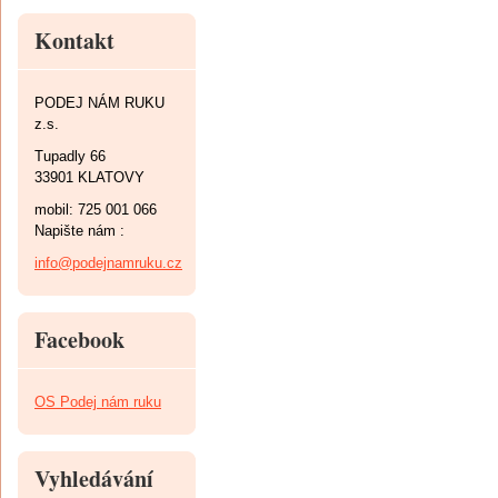
Kontakt
PODEJ NÁM RUKU
z.s.
Tupadly 66
33901 KLATOVY
mobil: 725 001 066
Napište nám :
info@podejnamruku.cz
Facebook
OS Podej nám ruku
Vyhledávání