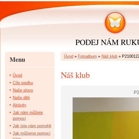
PODEJ NÁM RUKU 
Úvod
»
Fotoalbum
»
Náš klub
»
P210012
Menu
Náš klub
Úvod
Cíle spolku
Naše slovo
P2
Naše děti
Aktivity
Jak nám můžete
pomoci
Jak jste nám pomohli
Jak můžeme pomoci