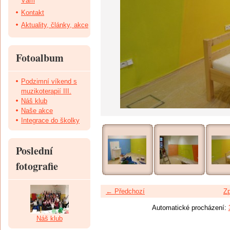
Vám
Kontakt
Aktuality, články, akce
Fotoalbum
Podzimní víkend s
muzikoterapií III.
Náš klub
Naše akce
Integrace do školky
Poslední
fotografie
← Předchozí
Zp
Automatické procházení:
Náš klub