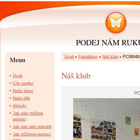
PODEJ NÁM RUKU 
Úvod
»
Fotoalbum
»
Náš klub
»
PC08049
Menu
Náš klub
Úvod
Cíle spolku
Naše slovo
PC
Naše děti
Aktivity
Jak nám můžete
pomoci
Jak jste nám pomohli
Jak můžeme pomoci