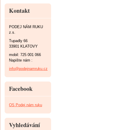
Kontakt
PODEJ NÁM RUKU
z.s.
Tupadly 66
33901 KLATOVY
mobil: 725 001 066
Napište nám :
info@podejnamruku.cz
Facebook
OS Podej nám ruku
Vyhledávání