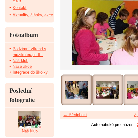
Vám
Kontakt
Aktuality, články, akce
Fotoalbum
Podzimní víkend s
muzikoterapií III.
Náš klub
Naše akce
Integrace do školky
Poslední
fotografie
← Předchozí
Zp
Automatické procházení:
Náš klub