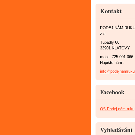
Kontakt
PODEJ NÁM RUK
z.s.
Tupadly 66
33901 KLATOVY
mobil: 725 001 066
Napište nám :
info@podejnamruku
Facebook
OS Podej nám ruku
Vyhledávání