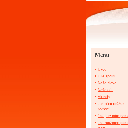
Menu
Úvod
Cíle spolku
Naše slovo
Naše děti
Aktivity
Jak nám můžete
pomoci
Jak jste nám pomo
Jak můžeme pom