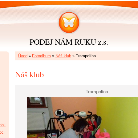
PODEJ NÁM RUKU z.s.
Úvod
»
Fotoalbum
»
Náš klub
»
Trampolína.
Náš klub
Trampolína.
hli
oci