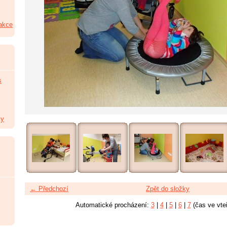
 akce
s
ky
← Předchozí
Zpět do složky
Automatické procházení:
3
|
4
|
5
|
6
|
7
(čas ve vte