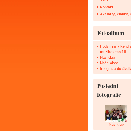
Vám
Kontakt
Aktuality, články,
Fotoalbum
Podzimní víkend 
muzikoterapií III.
Náš klub
Naše akce
Integrace do škol
Poslední
fotografie
Náš klub