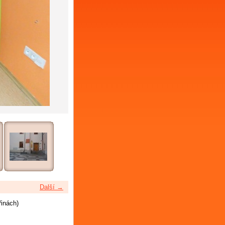
Další →
řinách)