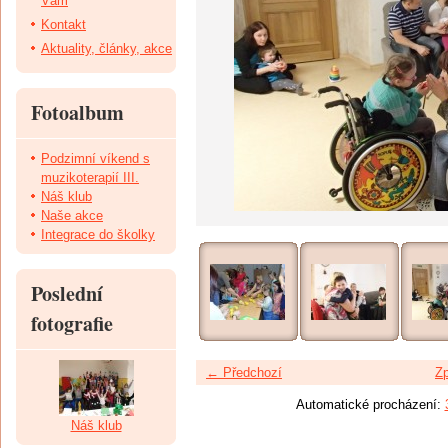
Vám
Kontakt
Aktuality, články, akce
Fotoalbum
Podzimní víkend s
muzikoterapií III.
Náš klub
Naše akce
Integrace do školky
Poslední
fotografie
← Předchozí
Zp
Automatické procházení:
Náš klub