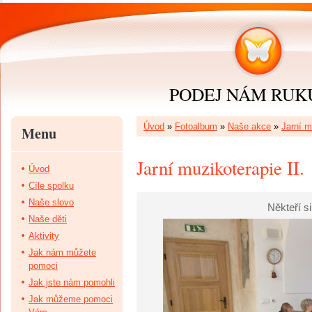
PODEJ NÁM RUKU 
Úvod
»
Fotoalbum
»
Naše akce
»
Jarní m
Menu
Jarní muzikoterapie II.
Úvod
Cíle spolku
Naše slovo
Někteří si
Naše děti
Aktivity
Jak nám můžete
pomoci
Jak jste nám pomohli
Jak můžeme pomoci