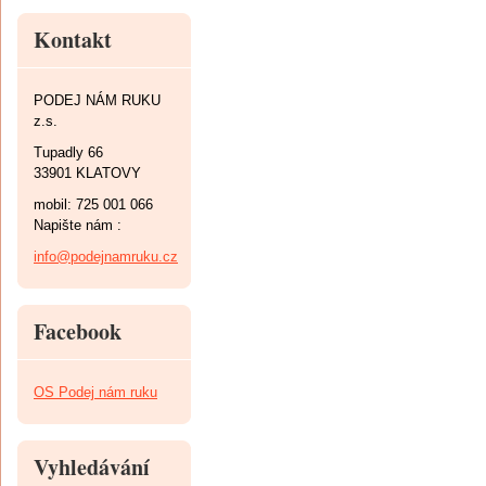
Kontakt
PODEJ NÁM RUKU
z.s.
Tupadly 66
33901 KLATOVY
mobil: 725 001 066
Napište nám :
info@podejnamruku.cz
Facebook
OS Podej nám ruku
Vyhledávání