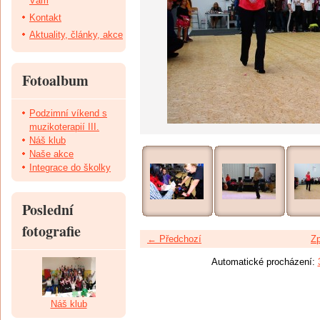
Vám
Kontakt
Aktuality, články, akce
Fotoalbum
Podzimní víkend s
muzikoterapií III.
Náš klub
Naše akce
Integrace do školky
Poslední
fotografie
← Předchozí
Zp
Automatické procházení:
Náš klub