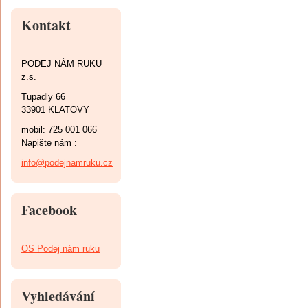
Kontakt
PODEJ NÁM RUKU
z.s.
Tupadly 66
33901 KLATOVY
mobil: 725 001 066
Napište nám :
info@podejnamruku.cz
Facebook
OS Podej nám ruku
Vyhledávání