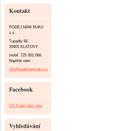
Kontakt
PODEJ NÁM RUKU
z.s.
Tupadly 66
33901 KLATOVY
mobil: 725 001 066
Napište nám :
info@podejnamruku.cz
Facebook
OS Podej nám ruku
Vyhledávání