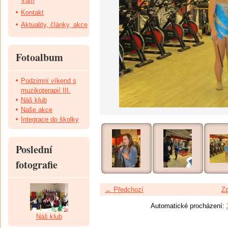
Vám
Kontakt
Aktuality, články, akce
Fotoalbum
Podzimní víkend s
muzikoterapií III.
Náš klub
Naše akce
Integrace do školky
Poslední
fotografie
← Předchozí
Zp
Automatické procházení:
Náš klub