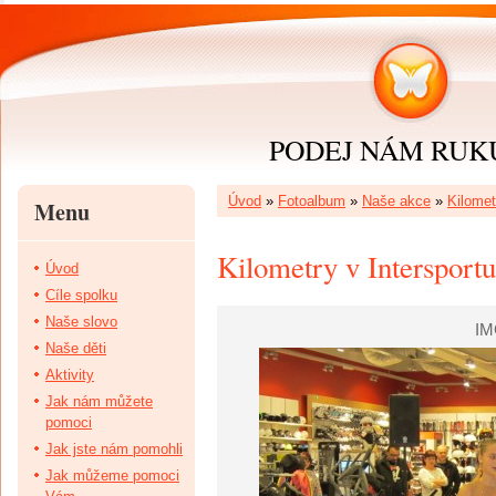
PODEJ NÁM RUKU 
Úvod
»
Fotoalbum
»
Naše akce
»
Kilomet
Menu
Kilometry v Intersportu
Úvod
Cíle spolku
Naše slovo
IM
Naše děti
Aktivity
Jak nám můžete
pomoci
Jak jste nám pomohli
Jak můžeme pomoci