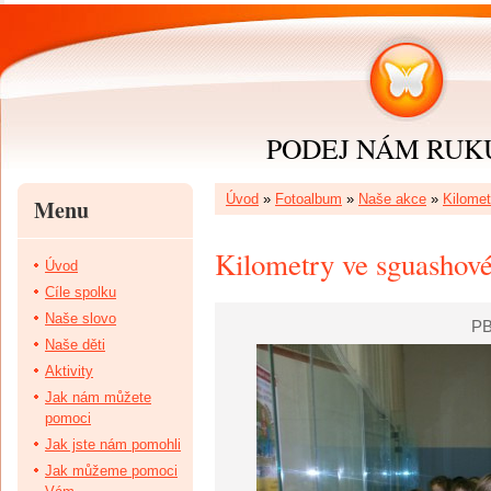
PODEJ NÁM RUKU 
Úvod
»
Fotoalbum
»
Naše akce
»
Kilomet
Menu
Kilometry ve sguashové
Úvod
Cíle spolku
Naše slovo
PB
Naše děti
Aktivity
Jak nám můžete
pomoci
Jak jste nám pomohli
Jak můžeme pomoci