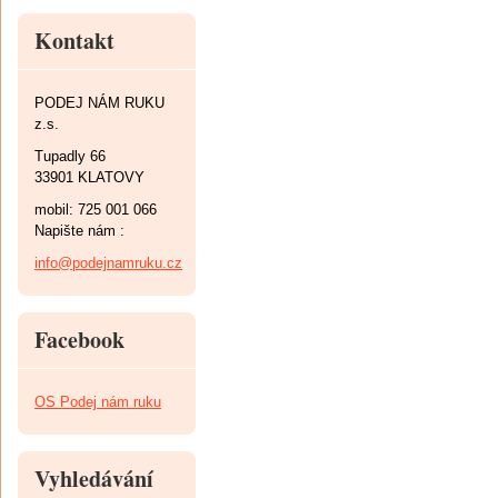
Kontakt
PODEJ NÁM RUKU
z.s.
Tupadly 66
33901 KLATOVY
mobil: 725 001 066
Napište nám :
info@podejnamruku.cz
Facebook
OS Podej nám ruku
Vyhledávání