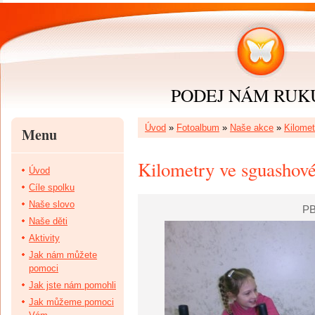
PODEJ NÁM RUKU 
Úvod
»
Fotoalbum
»
Naše akce
»
Kilomet
Menu
Kilometry ve sguashové
Úvod
Cíle spolku
Naše slovo
PB
Naše děti
Aktivity
Jak nám můžete
pomoci
Jak jste nám pomohli
Jak můžeme pomoci