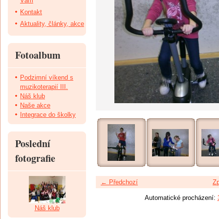
Vám
Kontakt
Aktuality, články, akce
Fotoalbum
Podzimní víkend s
muzikoterapií III.
Náš klub
Naše akce
Integrace do školky
Poslední
fotografie
← Předchozí
Zp
Automatické procházení:
Náš klub