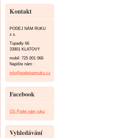
Kontakt
PODEJ NÁM RUKU
z.s.
Tupadly 66
33901 KLATOVY
mobil: 725 001 066
Napište nám :
info@podejnamruku.cz
Facebook
OS Podej nám ruku
Vyhledávání