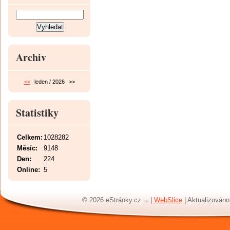
Archiv
<<
leden / 2026
>>
Statistiky
Celkem:
1028282
Měsíc:
9148
Den:
224
Online:
5
© 2026 eStránky.cz
|
WebSlice
|
Aktualizováno: