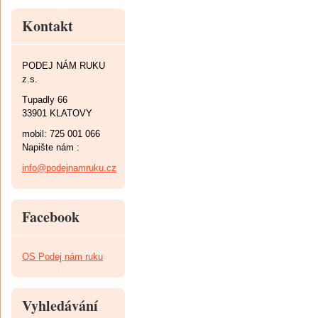
Kontakt
PODEJ NÁM RUKU
z.s.
Tupadly 66
33901 KLATOVY
mobil: 725 001 066
Napište nám :
info@podejnamruku.cz
Facebook
OS Podej nám ruku
Vyhledávání