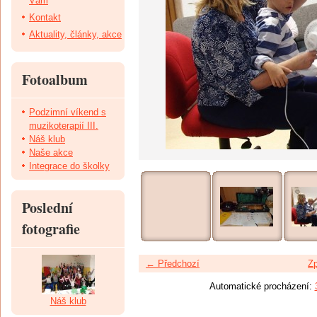
Vám
Kontakt
Aktuality, články, akce
Fotoalbum
Podzimní víkend s
muzikoterapií III.
Náš klub
Naše akce
Integrace do školky
Poslední
fotografie
← Předchozí
Zp
Automatické procházení:
Náš klub