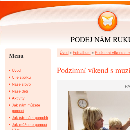
PODEJ NÁM RUKU 
Úvod
»
Fotoalbum
»
Podzimní víkend s mu
Menu
Podzimní víkend s muzik
Úvod
Cíle spolku
Naše slovo
PA
Naše děti
Aktivity
Jak nám můžete
pomoci
Jak jste nám pomohli
Jak můžeme pomoci