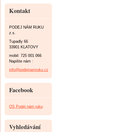
Kontakt
PODEJ NÁM RUKU
z.s.
Tupadly 66
33901 KLATOVY
mobil: 725 001 066
Napište nám :
info@podejnamruku.cz
Facebook
OS Podej nám ruku
Vyhledávání