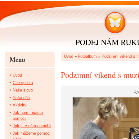
PODEJ NÁM RUKU 
Úvod
»
Fotoalbum
»
Podzimní víkend s mu
Menu
Podzimní víkend s muzik
Úvod
Cíle spolku
Naše slovo
PA
Naše děti
Aktivity
Jak nám můžete
pomoci
Jak jste nám pomohli
Jak můžeme pomoci