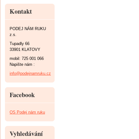
Kontakt
PODEJ NÁM RUKU
z.s.
Tupadly 66
33901 KLATOVY
mobil: 725 001 066
Napište nám :
info@podejnamruku.cz
Facebook
OS Podej nám ruku
Vyhledávání