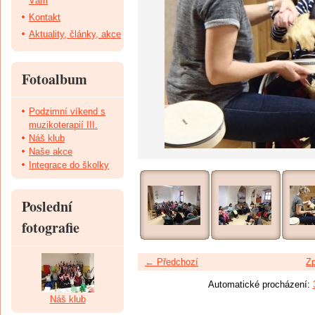
Vám
Kontakt
Aktuality, články, akce
Fotoalbum
Podzimní víkend s
muzikoterapií III.
Náš klub
Naše akce
Integrace do školky
Poslední
fotografie
← Předchozí
Zp
Automatické procházení:
Náš klub