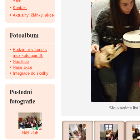
Vám
Kontakt
Aktuality, články, akce
Fotoalbum
Podzimní víkend s
muzikoterapií III.
Náš klub
Naše akce
Integrace do školky
Poslední
fotografie
Sfoukáváme listí 
Náš klub