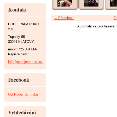
Kontakt
← Předchozí
Zp
PODEJ NÁM RUKU
Automatické procházení:
z.s.
Tupadly 66
33901 KLATOVY
mobil: 725 001 066
Napište nám :
info@podejnamruku.cz
Facebook
OS Podej nám ruku
Vyhledávání