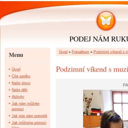
PODEJ NÁM RUKU 
Úvod
»
Fotoalbum
»
Podzimní víkend s mu
Menu
Podzimní víkend s muzik
Úvod
Cíle spolku
Naše slovo
PA
Naše děti
Aktivity
Jak nám můžete
pomoci
Jak jste nám pomohli
Jak můžeme pomoci