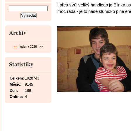
I přes svůj veliký handicap je Elinka u
moc ráda - je to naše sluníčko plné ene
Archiv
<<
leden / 2026
>>
Statistiky
Celkem:
1028743
Měsíc:
9145
Den:
189
Online:
4