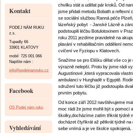
chvilku stát a udělat pár kroků. Od n
Kontakt
jsme přidali metodu Bobath a reflexní
se sociální službou Ranná péče Plzeň
lázeňský pobyt
- Janské Lázně a zár
PODEJ NÁM RUKU
podstoupili léčbu Botulotoxinem v Praze
z.s.
roku 2011 jezdíme pravidelně na akupun
Tupadly 66
plavání v rehabilitačním oddělení nem
33901 KLATOVY
cvičení ve Fyziopu v Klatovech.
mobil: 725 001 066
Snažíme se pro Elišku dělat vše co je 
Napište nám :
výrazně nelepší. Proto by jsme rádi vyz
info@podejnamruku.cz
Augustínové ,která vypracovala vlastní
ambulanci v Hurghadě v Egyptě. Rodi
sdružení tuto léčbu již podstoupila dvak
Facebook
prvním pobytu.
Od konce září 2012 navštěvujeme mat
OS Podej nám ruku
moc rádi že jsme mohli být s pomocí a
školky,docházíme zatím třikrát týdně n
docházet čtyřikrát až pětkrát týdně na č
Vyhledávání
sebe vnímá a je ve školce spokojená.