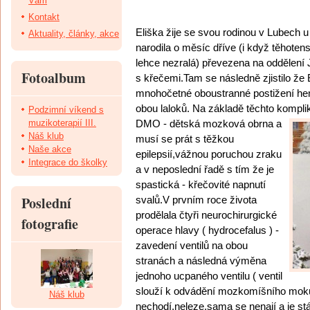
Vám
Kontakt
Eliška žije se svou rodinou v Lubech u
Aktuality, články, akce
narodila o měsíc dříve (i když těhotens
lehce nezralá) převezena na oddělení 
Fotoalbum
s křečemi.Tam se následně zjistilo že
mnohočetné oboustranné postižení he
obou laloků. Na z
ákladě těchto kompli
Podzimní víkend s
muzikoterapií III.
DMO - děts
ká mozková obrna a
Náš klub
musí se prát s těžkou
Naše akce
epilepsií,vážnou poruchou zraku
Integrace do školky
a v neposlední řa
dě
s t
ím že je
spastická - křečovité napnutí
Poslední
s
valů.V prvním roce života
prodělala čtyři neuro
chirurgické
fotografie
operace hlavy ( hydrocefalus ) -
zavedení ventilů na obou
stranách a následná výměna
jednoho ucpaného ventilu ( ventil
slouží k odvádění mozkomíšního mok
Náš klub
nechodí,neleze,sama se nenají a je stá